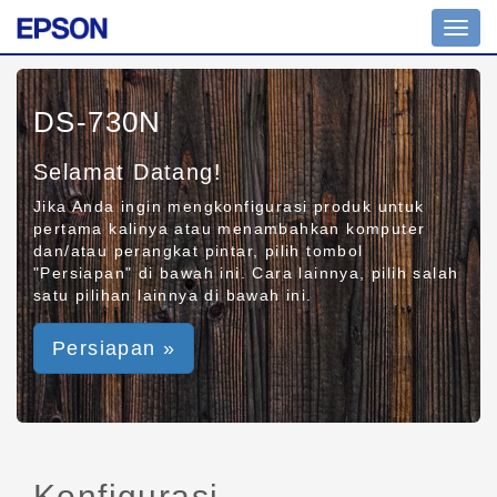
Toggl
navig
DS-730N
Selamat Datang!
Jika Anda ingin mengkonfigurasi produk untuk
pertama kalinya atau menambahkan komputer
dan/atau perangkat pintar, pilih tombol
"Persiapan" di bawah ini. Cara lainnya, pilih salah
satu pilihan lainnya di bawah ini.
Persiapan »
Konfigurasi