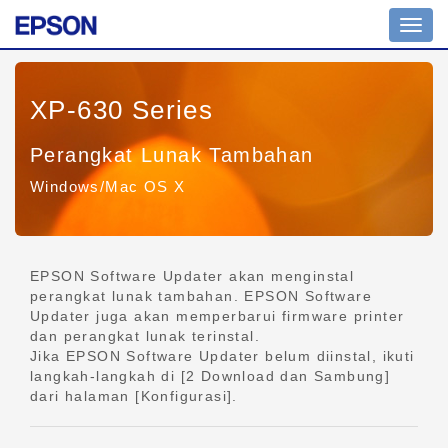
Tomb
navig
XP-630 Series
Perangkat Lunak Tambahan
Windows/Mac OS X
EPSON Software Updater akan menginstal
perangkat lunak tambahan. EPSON Software
Updater juga akan memperbarui firmware printer
dan perangkat lunak terinstal.
Jika EPSON Software Updater belum diinstal, ikuti
langkah-langkah di [2 Download dan Sambung]
dari halaman [Konfigurasi].