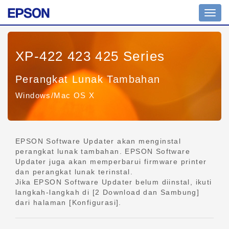
Tomb
navig
XP-422 423 425 Series
Perangkat Lunak Tambahan
Windows/Mac OS X
EPSON Software Updater akan menginstal
perangkat lunak tambahan. EPSON Software
Updater juga akan memperbarui firmware printer
dan perangkat lunak terinstal.
Jika EPSON Software Updater belum diinstal, ikuti
langkah-langkah di [2 Download dan Sambung]
dari halaman [Konfigurasi].