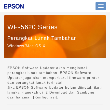
Tomb
navig
WF-5620 Series
Perangkat Lunak Tambahan
Windows/Mac OS X
EPSON Software Updater akan menginstal
perangkat lunak tambahan. EPSON Software
Updater juga akan memperbarui firmware printer
dan perangkat lunak terinstal.
Jika EPSON Software Updater belum diinstal, ikuti
langkah-langkah di [2 Download dan Sambung]
dari halaman [Konfigurasi].