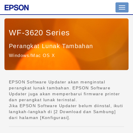
Tomb
navig
WF-3620 Series
Perangkat Lunak Tambahan
Windows/Mac OS X
EPSON Software Updater akan menginstal
perangkat lunak tambahan. EPSON Software
Updater juga akan memperbarui firmware printer
dan perangkat lunak terinstal.
Jika EPSON Software Updater belum diinstal, ikuti
langkah-langkah di [2 Download dan Sambung]
dari halaman [Konfigurasi].