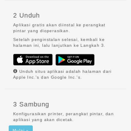
2 Unduh
Aplikasi gratis akan diinstal ke perangkat
pintar yang dioperasikan.
Setelah penginstalan selesai, kembali ke
halaman ini, lalu lanjutkan ke Langkah 3.
Unduh situs aplikasi adalah halaman dari
Apple Inc.'s dan Google Inc.'s.
3 Sambung
Konfigurasikan printer, perangkat pintar, dan
aplikasi yang akan dicetak.
Mulai »