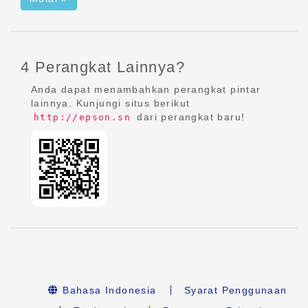
4 Perangkat Lainnya?
Anda dapat menambahkan perangkat pintar
lainnya. Kunjungi situs berikut
dari perangkat baru!
http://epson.sn
Bahasa Indonesia
Syarat Penggunaan