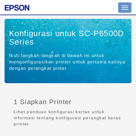
Toggl
navig
Konfigurasi untuk SC-P6500D
Series
Ikuti langkah-langkah di bawah ini untuk
mengonfigurasikan printer untuk pertama kalinya
dengan perangkat pintar.
1 Siapkan Printer
Lihat panduan konfigurasi kertas untuk
informasi tentang konfigurasi perangkat keras
printer.