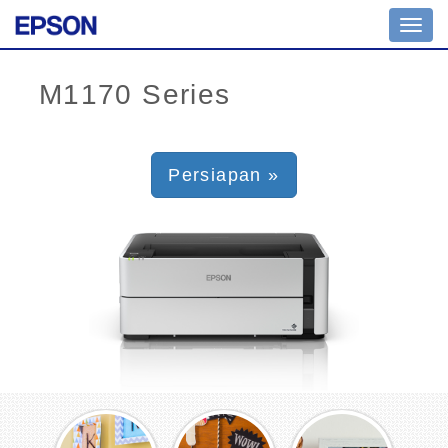
Toggl
navig
Persiapan »