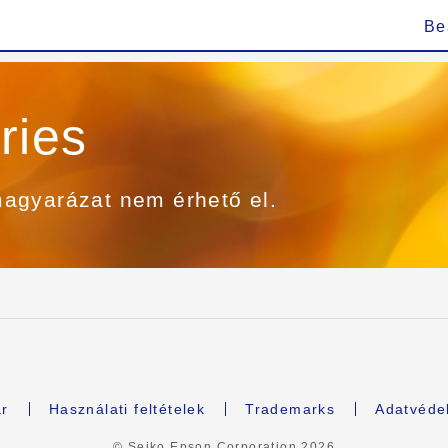
Be
ries
agyarázat nem érhető el.
r
Használati feltételek
Trademarks
Adatvédel
© Seiko Epson Corporation
2026