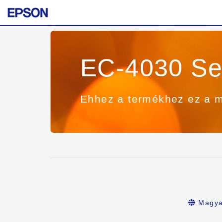
EC-4030 Se
Ehhez a termékhez ez a m
Magya