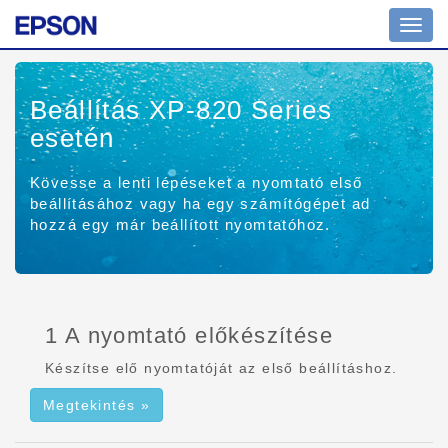
Navig
ki/be
Beállítás XP-820 Series
esetén
Kövesse a lenti lépéseket a nyomtató első
beállításához vagy ha egy számítógépet ad
hozzá egy már beállított nyomtatóhoz.
1 A nyomtató előkészítése
Készítse elő nyomtatóját az első beállításhoz.
Megtekintés »