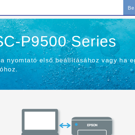
Be
 SC-P9500 Series
 a nyomtató első beállításához vagy ha 
tóhoz.