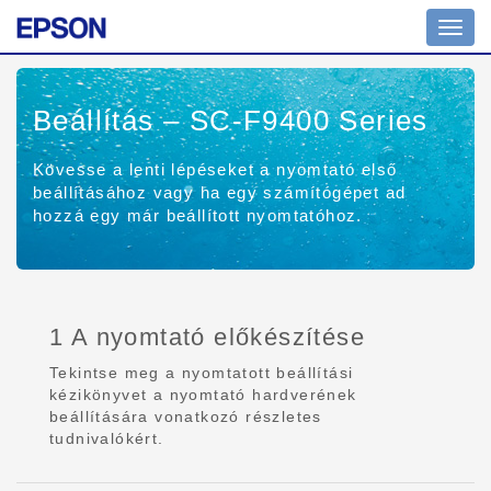
Toggl
navig
Beállítás – SC-F9400 Series
Kövesse a lenti lépéseket a nyomtató első
beállításához vagy ha egy számítógépet ad
hozzá egy már beállított nyomtatóhoz.
1 A nyomtató előkészítése
Tekintse meg a nyomtatott beállítási
kézikönyvet a nyomtató hardverének
beállítására vonatkozó részletes
tudnivalókért.