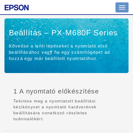
Toggl
navig
Beállítás – PX-M680F Series
Kövesse a lenti lépéseket a nyomtató első
beállításához vagy ha egy számítógépet ad
hozzá egy már beállított nyomtatóhoz.
1 A nyomtató előkészítése
Tekintse meg a nyomtatott beállítási
kézikönyvet a nyomtató hardverének
beállítására vonatkozó részletes
tudnivalókért.