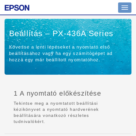
Toggl
navig
Beállítás – PX-436A Series
Kövesse a lenti lépéseket a nyomtató első
beállításához vagy ha egy számítógépet ad
hozzá egy már beállított nyomtatóhoz.
1 A nyomtató előkészítése
Tekintse meg a nyomtatott beállítási
kézikönyvet a nyomtató hardverének
beállítására vonatkozó részletes
tudnivalókért.