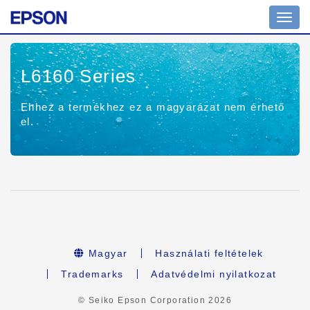
Toggl
navig
L6160 Series
Ehhez a termékhez ez a magyarázat nem érhető
el.
Magyar
Használati feltételek
Trademarks
Adatvédelmi nyilatkozat
© Seiko Epson Corporation
2026