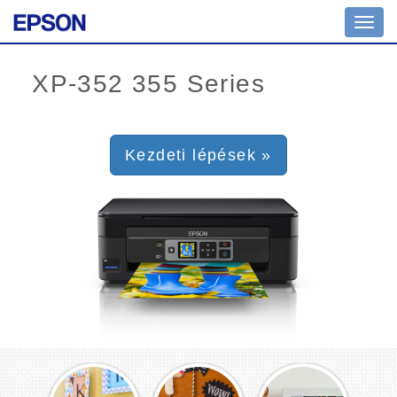
Toggl
navig
Kezdeti lépések »