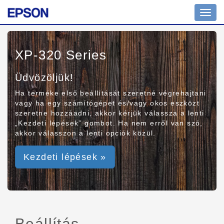
Toggl
navig
XP-320 Series
Üdvözöljük!
Ha terméke első beállítását szeretné végrehajtani
vagy ha egy számítógépet és/vagy okos eszközt
szeretne hozzáadni, akkor kérjük válassza a lenti
„Kezdeti lépések” gombot. Ha nem erről van szó,
akkor válasszon a lenti opciók közül.
Kezdeti lépések »
Beállítás