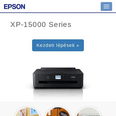
Toggl
navig
Kezdeti lépések »