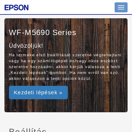
Toggl
navig
WF-M5690 Series
Üdvözöljük!
Ha terméke első beállítását szeretné végrehajtani
vagy ha egy számítógépet és/vagy okos eszközt
szeretne hozzáadni, akkor kérjük válassza a lenti
„Kezdeti lépések” gombot. Ha nem erről van szó,
akkor válasszon a lenti opciók közül.
Kezdeti lépések »
Beállítás