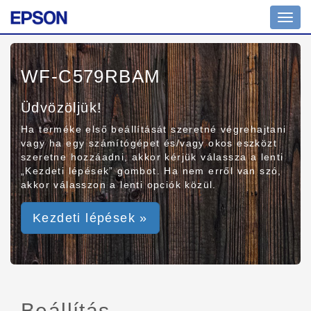
Toggl
navig
WF-C579RBAM
Üdvözöljük!
Ha terméke első beállítását szeretné végrehajtani
vagy ha egy számítógépet és/vagy okos eszközt
szeretne hozzáadni, akkor kérjük válassza a lenti
„Kezdeti lépések” gombot. Ha nem erről van szó,
akkor válasszon a lenti opciók közül.
Kezdeti lépések »
Beállítás