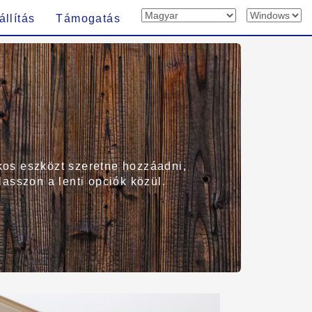
állítás
Támogatás
kos eszközt szeretne hozzáadni,
lasszon a lenti opciók közül.