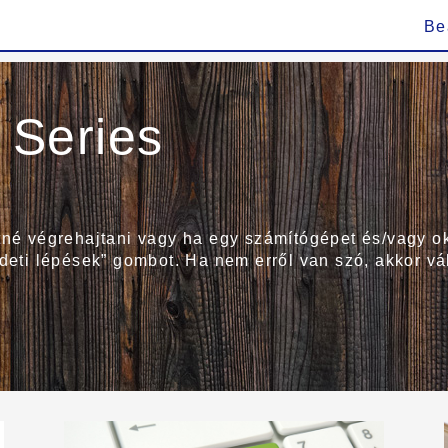
Be
Series
etné végrehajtani vagy ha egy számítógépet és/vagy o
zdeti lépések” gombot. Ha nem erről van szó, akkor vá