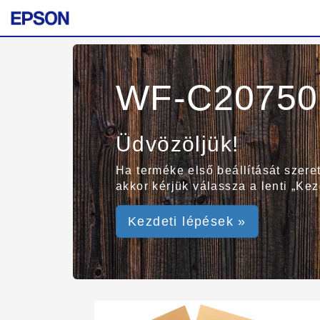
WF-C20750 
Üdvözöljük!
Ha terméke első beállítását szer
akkor kérjük válassza a lenti „Ke
Kezdeti lépések »