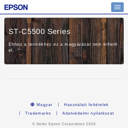
Toggl
navig
ST-C5500 Series
Ehhez a termékhez ez a magyarázat nem érhető
el.
Magyar
Használati feltételek
Trademarks
Adatvédelmi nyilatkozat
© Seiko Epson Corporation
2026