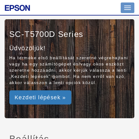
Toggl
navig
SC-T5700D Series
Üdvözöljük!
Ha terméke első beállítását szeretné végrehajtani
vagy ha egy számítógépet és/vagy okos eszközt
szeretne hozzáadni, akkor kérjük válassza a lenti
„Kezdeti lépések” gombot. Ha nem erről van szó,
akkor válasszon a lenti opciók közül.
Kezdeti lépések »
Beállítás