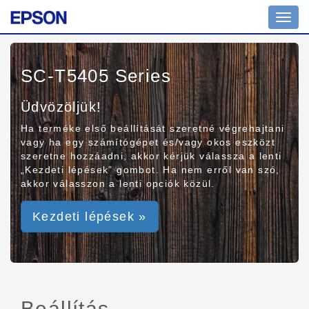
Toggl
navig
SC-T5405 Series
Üdvözöljük!
Ha terméke első beállítását szeretné végrehajtani
vagy ha egy számítógépet és/vagy okos eszközt
szeretne hozzáadni, akkor kérjük válassza a lenti
„Kezdeti lépések” gombot. Ha nem erről van szó,
akkor válasszon a lenti opciók közül.
Kezdeti lépések »
Beállítás