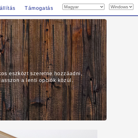
állítás
Támogatás
kos eszközt szeretne hozzáadni,
lasszon a lenti opciók közül.