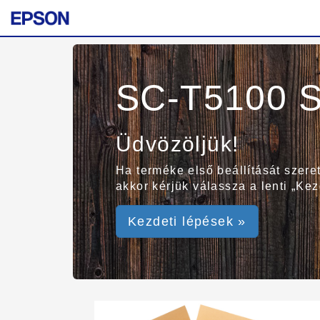
SC-T5100 S
Üdvözöljük!
Ha terméke első beállítását szer
akkor kérjük válassza a lenti „Ke
Kezdeti lépések »