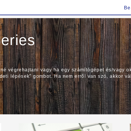
Be
eries
etné végrehajtani vagy ha egy számítógépet és/vagy o
zdeti lépések” gombot. Ha nem erről van szó, akkor vá