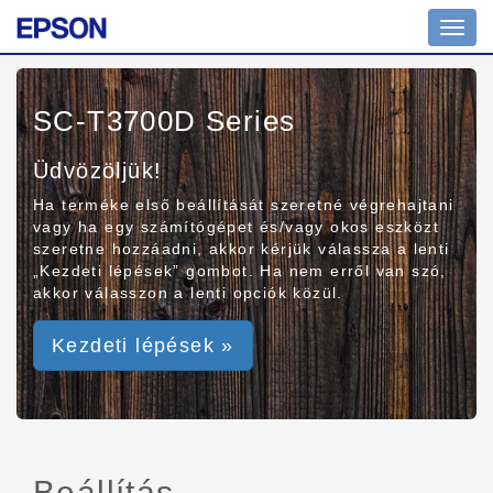
Toggl
navig
SC-T3700D Series
Üdvözöljük!
Ha terméke első beállítását szeretné végrehajtani
vagy ha egy számítógépet és/vagy okos eszközt
szeretne hozzáadni, akkor kérjük válassza a lenti
„Kezdeti lépések” gombot. Ha nem erről van szó,
akkor válasszon a lenti opciók közül.
Kezdeti lépések »
Beállítás