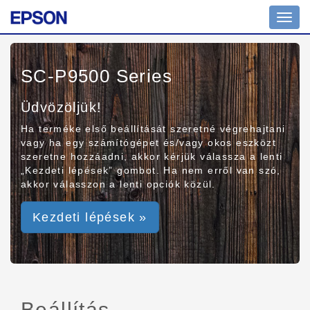
Toggl
navig
SC-P9500 Series
Üdvözöljük!
Ha terméke első beállítását szeretné végrehajtani
vagy ha egy számítógépet és/vagy okos eszközt
szeretne hozzáadni, akkor kérjük válassza a lenti
„Kezdeti lépések” gombot. Ha nem erről van szó,
akkor válasszon a lenti opciók közül.
Kezdeti lépések »
Beállítás