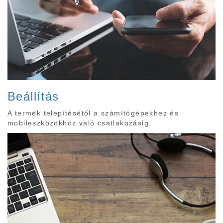
Beállítás
A termék telepítésétől a számítógépekhez és
mobileszközökhöz való csatlakozásig.