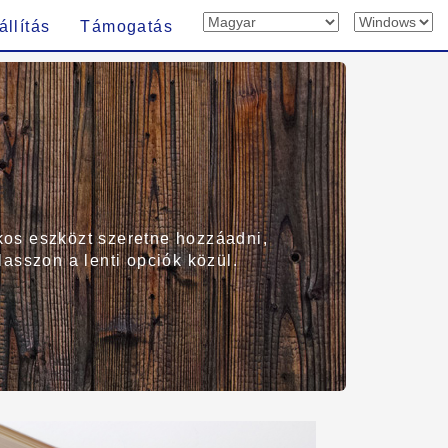
állítás
Támogatás
kos eszközt szeretne hozzáadni,
lasszon a lenti opciók közül.