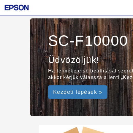
SC-F10000 
Üdvözöljük!
Ha terméke első beállítását szer
akkor kérjük válassza a lenti „Ke
Kezdeti lépések »