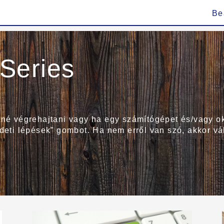
Be
Series
etné végrehajtani vagy ha egy számítógépet és/vagy o
zdeti lépések” gombot. Ha nem erről van szó, akkor vá