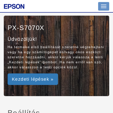
Toggl
navig
PX-S7070X
Üdvözöljük!
Ha terméke első beállítását szeretné végrehajtani
vagy ha egy számítógépet és/vagy okos eszközt
szeretne hozzáadni, akkor kérjük válassza a lenti
„Kezdeti lépések” gombot. Ha nem erről van szó,
akkor válasszon a lenti opciók közül.
Kezdeti lépések »
Beállítás