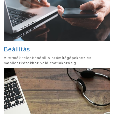
Beállítás
A termék telepítésétől a számítógépekhez és
mobileszközökhöz való csatlakozásig.