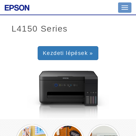
Toggl
navig
Kezdeti lépések »