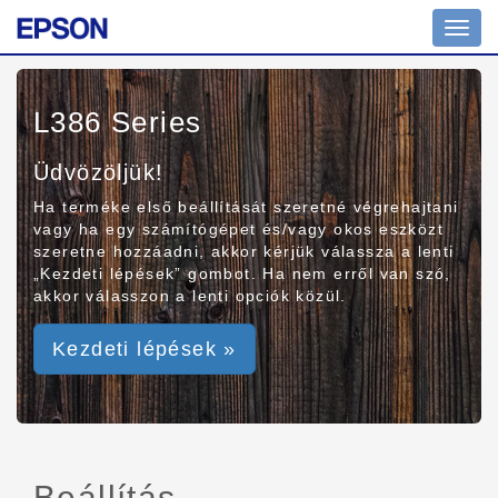
Toggl
navig
L386 Series
Üdvözöljük!
Ha terméke első beállítását szeretné végrehajtani
vagy ha egy számítógépet és/vagy okos eszközt
szeretne hozzáadni, akkor kérjük válassza a lenti
„Kezdeti lépések” gombot. Ha nem erről van szó,
akkor válasszon a lenti opciók közül.
Kezdeti lépések »
Beállítás