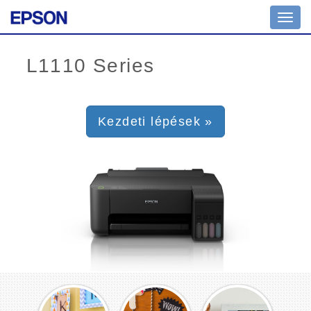
Toggl
navig
Kezdeti lépések »