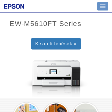
Toggl
navig
Kezdeti lépések »