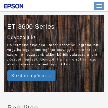
Toggl
navig
ET-3600 Series
Üdvözöljük!
Ha terméke első beállítását szeretné végrehajtani
vagy ha egy számítógépet és/vagy okos eszközt
szeretne hozzáadni, akkor kérjük válassza a lenti
„Kezdeti lépések” gombot. Ha nem erről van szó,
akkor válasszon a lenti opciók közül.
Kezdeti lépések »
Beállítás