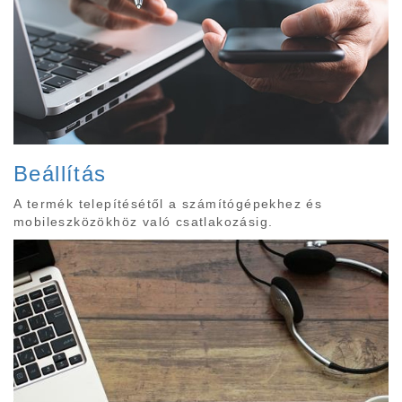
Beállítás
A termék telepítésétől a számítógépekhez és
mobileszközökhöz való csatlakozásig.