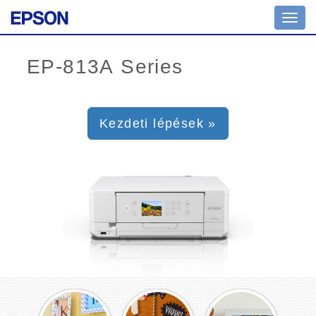
Toggl
navig
Kezdeti lépések »