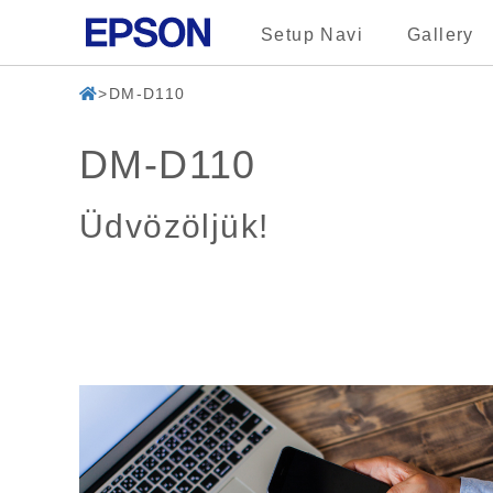
Setup Navi
Gallery
DM-D110
DM-D110
Üdvözöljük!