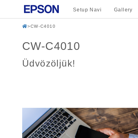
Setup Navi
Gallery
CW-C4010
CW-C4010
Üdvözöljük!