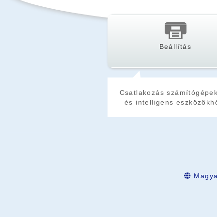
Beállítás
Csatlakozás számítógépe
és intelligens eszközökh
Magya