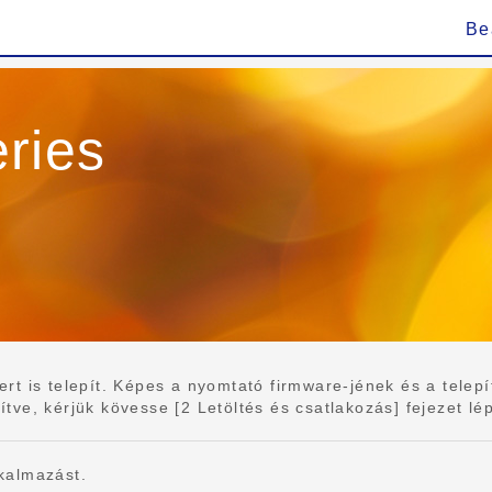
Be
ries
 is telepít. Képes a nyomtató firmware-jének és a telepíte
e, kérjük kövesse [2 Letöltés és csatlakozás] fejezet lépés
kalmazást.