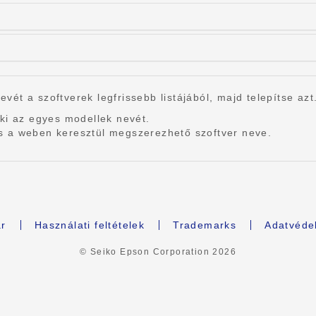
nevét a szoftverek legfrissebb listájából, majd telepítse azt
ki az egyes modellek nevét.
r és a weben keresztül megszerezhető szoftver neve.
r
Használati feltételek
Trademarks
Adatvédel
© Seiko Epson Corporation
2026