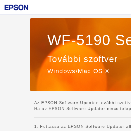
WF-5190 Se
További szoftver
Windows/Mac OS X
Az EPSON Software Updater további szoftvert
Ha az EPSON Software Updater nincs telepítv
1. Futtassa az EPSON Software Updater al