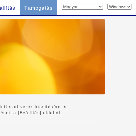
állítás
Támogatás
tt szoftverek frissítésére is.
eit a [Beállítás] oldaltól.