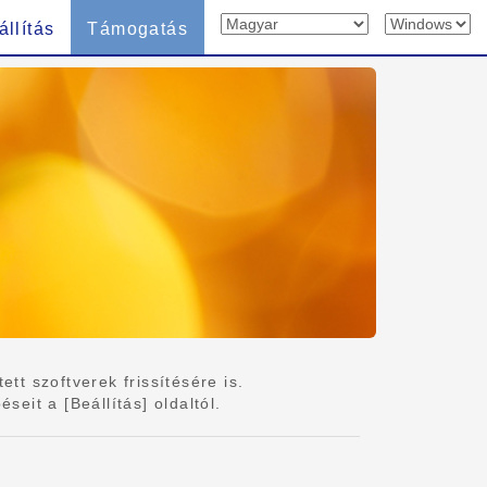
állítás
Támogatás
tt szoftverek frissítésére is.
eit a [Beállítás] oldaltól.