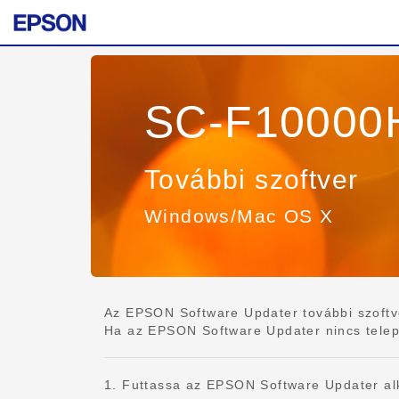
SC-F10000H
További szoftver
Windows/Mac OS X
Az EPSON Software Updater további szoftvert
Ha az EPSON Software Updater nincs telepítv
1. Futtassa az EPSON Software Updater al