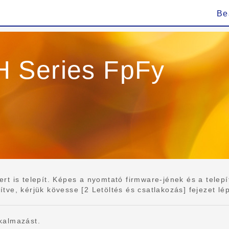
Be
 Series FpFy
 is telepít. Képes a nyomtató firmware-jének és a telepíte
e, kérjük kövesse [2 Letöltés és csatlakozás] fejezet lépés
kalmazást.