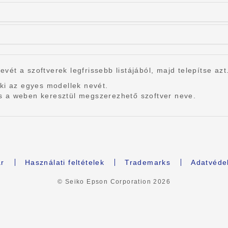
nevét a szoftverek legfrissebb listájából, majd telepítse azt
ki az egyes modellek nevét.
r és a weben keresztül megszerezhető szoftver neve.
r
Használati feltételek
Trademarks
Adatvédel
© Seiko Epson Corporation
2026