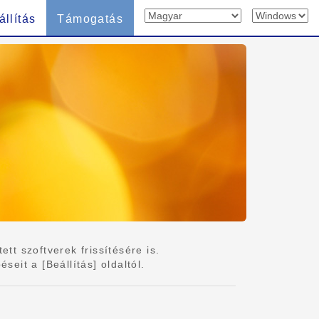
állítás
Támogatás
tt szoftverek frissítésére is.
eit a [Beállítás] oldaltól.