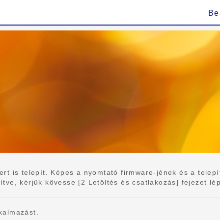
Be
 is telepít. Képes a nyomtató firmware-jének és a telepíte
e, kérjük kövesse [2 Letöltés és csatlakozás] fejezet lépés
kalmazást.