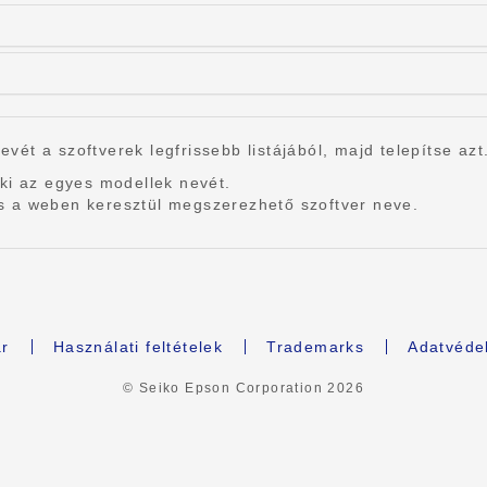
nevét a szoftverek legfrissebb listájából, majd telepítse azt
ki az egyes modellek nevét.
r és a weben keresztül megszerezhető szoftver neve.
r
Használati feltételek
Trademarks
Adatvédel
© Seiko Epson Corporation
2026