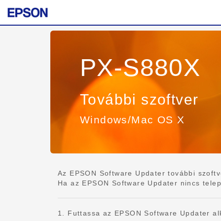
PX-S880X
További szoftver
Windows/Mac OS X
Az EPSON Software Updater további szoftvert
Ha az EPSON Software Updater nincs telepítv
1. Futtassa az EPSON Software Updater al