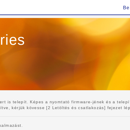
Be
ries
 is telepít. Képes a nyomtató firmware-jének és a telepíte
e, kérjük kövesse [2 Letöltés és csatlakozás] fejezet lépés
kalmazást.