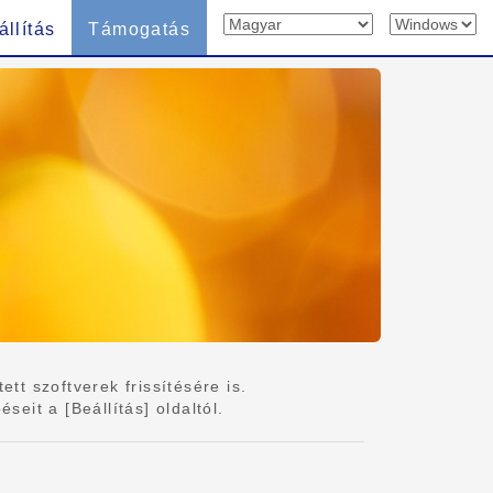
állítás
Támogatás
tt szoftverek frissítésére is.
eit a [Beállítás] oldaltól.