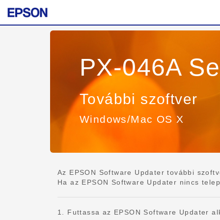
PX-046A Se
További szoftver
Windows/Mac OS X
Az EPSON Software Updater további szoftvert
Ha az EPSON Software Updater nincs telepítv
1. Futtassa az EPSON Software Updater al