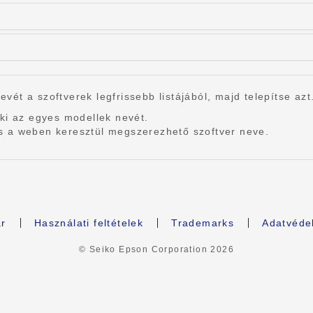
nevét a szoftverek legfrissebb listájából, majd telepítse azt
ki az egyes modellek nevét.
r és a weben keresztül megszerezhető szoftver neve.
r
Használati feltételek
Trademarks
Adatvédel
© Seiko Epson Corporation
2026