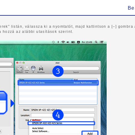
Be
ek" listán, válassza ki a nyomtatót, majd kattintson a [–] gombra 
 hozzá az alábbi utasítások szerint.