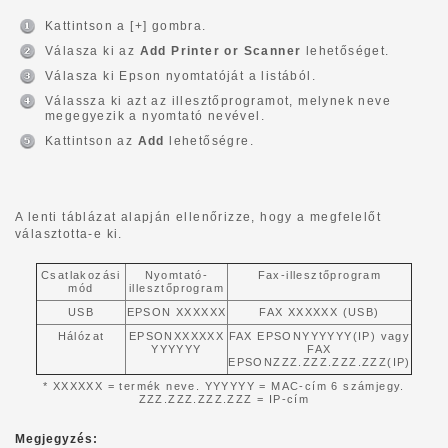
Kattintson a [+] gombra.
Válasza ki az
Add Printer or Scanner
lehetőséget.
Válasza ki Epson nyomtatóját a listából.
Válassza ki azt az illesztőprogramot, melynek neve
megegyezik a nyomtató nevével.
Kattintson az
Add
lehetőségre.
A lenti táblázat alapján ellenőrizze, hogy a megfelelőt
választotta-e ki.
Csatlakozási
Nyomtató-
Fax-illesztőprogram
mód
illesztőprogram
USB
EPSON XXXXXX
FAX XXXXXX (USB)
Hálózat
EPSONXXXXXX
FAX EPSONYYYYYY(IP) vagy
YYYYYY
FAX
EPSONZZZ.ZZZ.ZZZ.ZZZ(IP)
* XXXXXX = termék neve. YYYYYY = MAC-cím 6 számjegy.
ZZZ.ZZZ.ZZZ.ZZZ = IP-cím
Megjegyzés: