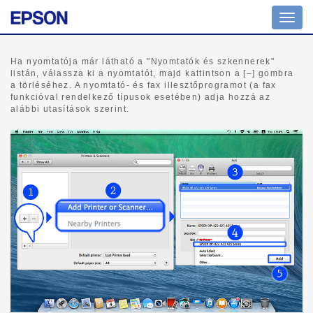
Navig
ki/be
Ha nyomtatója már látható a "Nyomtatók és szkennerek"
listán, válassza ki a nyomtatót, majd kattintson a [–] gombra
a törléséhez. A nyomtató- és fax illesztőprogramot (a fax
funkcióval rendelkező típusok esetében) adja hozzá az
alábbi utasítások szerint.