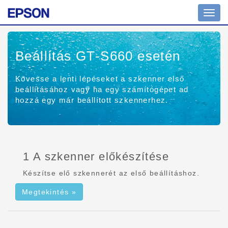
Navig
ki/be
Beállítás GT-S660
esetén
Kövesse a lenti lépéseket a szkenner első
beállításához vagy ha egy számítógépet ad
hozzá egy már beállított szkennerhez.
1 A szkenner előkészítése
Készítse elő szkennerét az első beállításhoz.
Megtekintés »