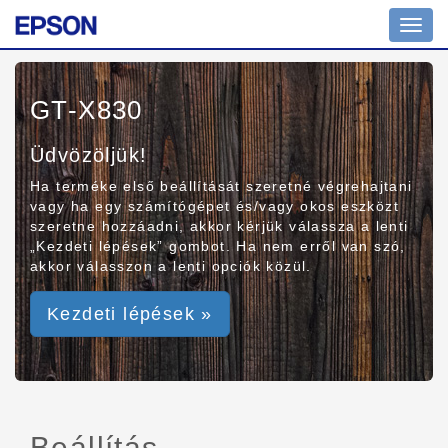
Toggl
navig
GT-X830
Üdvözöljük!
Ha terméke első beállítását szeretné végrehajtani
vagy ha egy számítógépet és/vagy okos eszközt
szeretne hozzáadni, akkor kérjük válassza a lenti
„Kezdeti lépések” gombot. Ha nem erről van szó,
akkor válasszon a lenti opciók közül.
Kezdeti lépések »
Beállítás