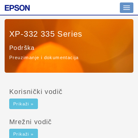
Promi
naviga
XP-332 335 Series
Podrška
Preuzimanje i dokumentacija
Korisnički vodič
Prikaži »
Mrežni vodič
Prikaži »