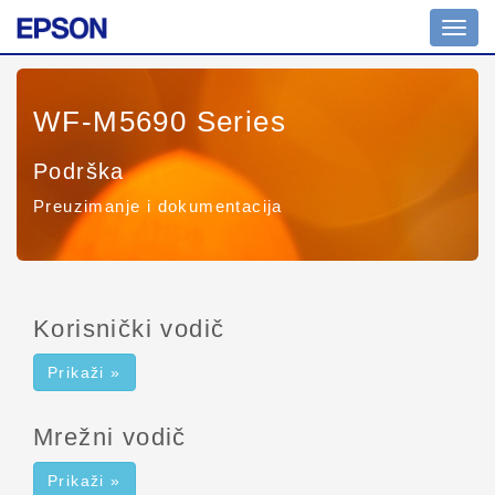
Promi
naviga
WF-M5690 Series
Podrška
Preuzimanje i dokumentacija
Korisnički vodič
Prikaži »
Mrežni vodič
Prikaži »